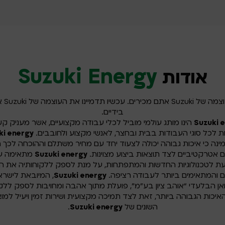
Suzuki Energy
אודות
את העוצמה ש
בידיים.
Suzuki 
הינו מותג עולמי מוביל לכלי עבודה מקצועיים, אשר מעניק ק
ת לכל סוגי העבודות בבית ובחצר, לאנשי מקצוע ולחובבים.
ki energy
ינה כי איכות גבוהה יכולה לצעוד יחד עם מחיר משתלם וההוכחה לכך ה
ם אטרקטיביים לצד תוצאות ביצוע מצוינות.
Suzuki energy
מתאימה ע
ת לטכנולוגיות החדשות והמתפתחות, על מנת לספק ללקוחותיה את ה
ם והמתאימים ביותר לעבודה רציפה.
Suzuki energy
, המיובאת לישרא
ואן הבלעדי “אוהב ציון בע”מ”, פועלת מתוך אהבה ומחויבות לספק ללק
איכות הגבוהה ביותר, זאת לצד תמיכה מקצועית ושירות זמין ויעיל למוצ
השונים של
Suzuki energy
.