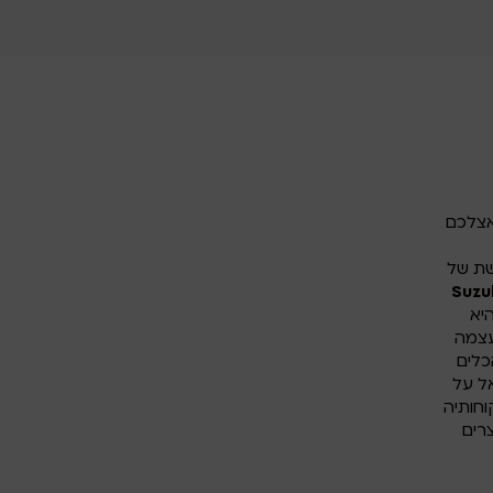
ל Suzuki אתם מכירים. עכשיו תדמיינו את העוצמה של Suzuki אצלכם
שת של
Suzu
יא
צמה
כלים
ל על
וחותיה
רים