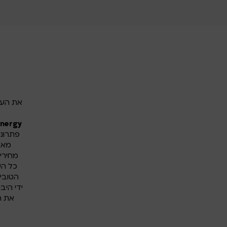
energy
פתרונו
מאמ
מחירי
כל הע
הטובי
ידי היב
את ה