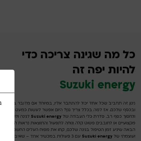
כל מה שגינה צריכה כדי
להיות יפה זה
Suzuki energy
ב
גינון זה תחביב שכל אחד יכול להתחבר אליו, במיוחד אם מדובר בגינה של
ובכסף שלכם. אז למה בכלל צריך גנן? היום אפשר לעשות כמעט הכל לב
ולחסוך כסף רב. סדרת כלי העבודה של
Suzuki energy
לגינה ולחצר, לגננ
מקצועיים או לחובבים פשוט קלה ונוחה לתפעול והתוצאות נראות היטב. א
הבאה שיגיע זמן הטיפול בגינה שלכם, קחו את מפוח העלים החשמלי החז
ועוצמתי של
Suzuki energy
עם 3 פעולות במכשיר אחד – שאיבה, גריסה