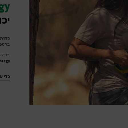
gy
יכו
סדרת ה
בהספקי
בקיצו
nergy.
כלי עב