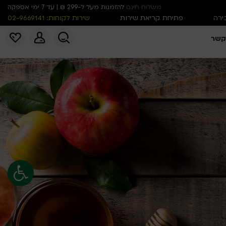
משלוח חינם
להזמנות מעל ל-299 ₪ | עד 7 ימי אספקה
כירה
פתיחת קריאת שירות
שירות לקוחות: 02-9669141
קשר
פתח סרגל נג