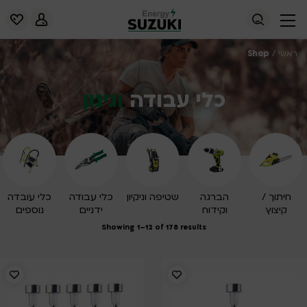
Shop
/
ראשי
כלי עבודה
וגינון
חיתוך /
הברגה
שטיפה וניקיון
כלי עבודה
כלי עובדה
קיצוץ
וקידוח
ידניים
נוספים
Showing 1–12 of 178 results