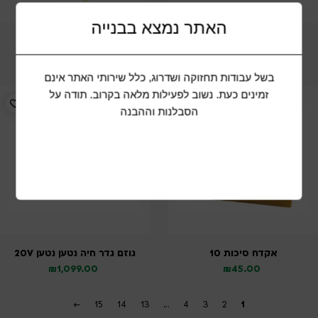
האתר נמצא בבנייה
איזמל סיטוט שפיץ
אקדח ניטים 10.5″
₪
69.00
₪
79.00
בשל עבודות תחזוקה ושדרוג, כלל שירותי האתר אינם
זמינים כעת. נשוב לפעילות מלאה בקרוב. תודה על
הסבלנות וההבנה
אקדח סיכות 10
גוזם גדר חיה נטען נטען 20V
₪
1,099.00
₪
45.00
←
15
14
13
…
4
3
2
1