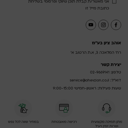
אני מאשר/ת קבלת תוכן שיווקי ופרסומי בשליחת
כתובת מייל זו
אוהב ציון בע"מ
רח' המלאכה 3, א.ת הרטוב א'
יצירת קשר
טלפון:
02-9669141
דוא”ל:
service@ohevzion.co.il
שעות פעילות: ראשון-חמישי 9:00-15:00
מתן תמיכה מקצועית
רכישה מאובטחת
במחיר שווה לכל נפש
ושרות זמין ויעיל