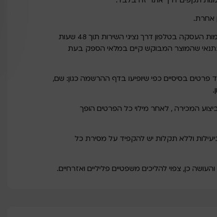
נות תקפים דרך אתר זה בלבד.
 אחרת.
השלמת הליך המכירה מותנה באישור ואימות העסקה בטלפון דרך נציגי השירות תוך 48 שעות
ובתנאי שהמוצר המבוקש קיים במלאי הספק בעת
רטים בסיסיים כפי שיופיעו בדף ההרשמה כגון: שם,
.
צוע המכירה , לאחר מילוי כל הפרטים הופך
עילות וללא תקלות יש להקפיד על מסירת כל
עושה כן, צפוי להליכים משפטיים פליליים ואזרחיים.