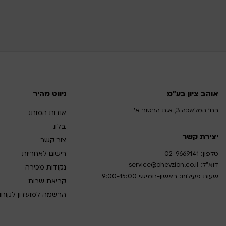
אוהב ציון בע"מ
ניווט מהיר
רח' המלאכה 3, א.ת הרטוב א'
אודות המותג
בלוג
יצירת קשר
צור קשר
רישום לאחריות
טלפון:
02-9669141
דוא”ל:
service@ohevzion.co.il
נקודות מכירה
שעות פעילות: ראשון-חמישי 9:00-15:00
קריאת שרות
הרשמה למועדון לקוחו