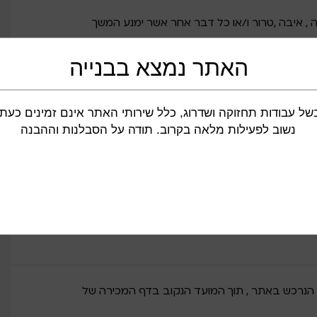
 , איבה ,טרור ו/או כל דבר אחר אשר ימנע המשך
האתר נמצא בבנייה
טלפון ו/או בדואר אלקטרוני לכתובת אשר צוינה בדף
רה, רשאים החנות ו/או הספק לבטל את המכירה
של עבודות תחזוקה ושדרוג, כלל שירותי האתר אינם זמינים כעת.
 על ביטול כאמור תיעשה בכתב או בטלפון. החנות ו/או
נשוב לפעילות מלאה בקרוב. תודה על הסבלנות וההבנה
ישיר , עקיף , תוצאתי או מיוחד שנגרם ללקוח ו/או לצד
צר במחיר גבוה יותר אצל צד שלישי.
הנרכש באתר , תוך המועד הנקוב בדף המכירה של