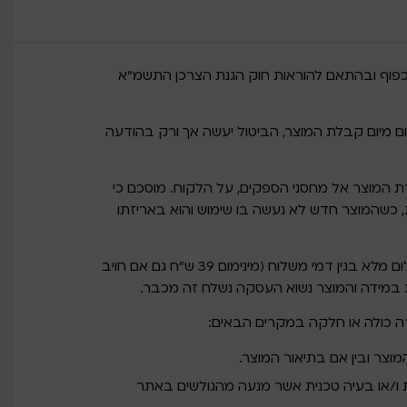
וף ובהתאם להוראות חוק הגנת הצרכן התשמ”א
תן לבטל רכישה / להחזיר מוצר עד 14 יום מיום קבלת המוצר, הביטול יעשה אך ורק בהודעה
 המוצר אל מחסני הספקים, על הלקוח. מוסכם כי
, כשהמוצר חדש לא נעשה בו שימוש והוא באריזתו
מוסכם בין הצדדים כי הלקוח יחויב בתשלום מלא בגין דמי משלוח (מינימום 39 ש”ח גם אם חויב
 במידה והמוצר נשוא העסקה נשלח זה מכבר.
 כולה או חלקה במקרים הבאים:
מוצר ובין אם בתיאור המוצר.
ו/או בעיה טכנית אשר מנעה מהגולשים באתר