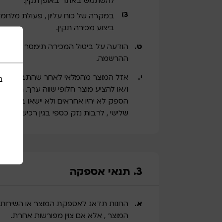
להשתמש באתר באופן תקין.
במקרה של כוח עליון , פעולת מלחמה
ביצוע מכירה תקין.
הודעה על ביטול המכירה תימסר לקונים ב
ההרשמה.
אזל המוצר מהמלאי לאחר שהתבצעה מכי
ב
ו/או להציע מוצר חלופי שווה ערך. הודעה
הספק לא יהיו אחראים ולא יישאו בכל נזק 
שלישי , לרבות נזק כספי בגין רכישת המו
3. תנאי אספקה
החנות תדאג לאספקת המוצר או השירות 
המוצר , אלא אם צוין מפורשות אחרת.