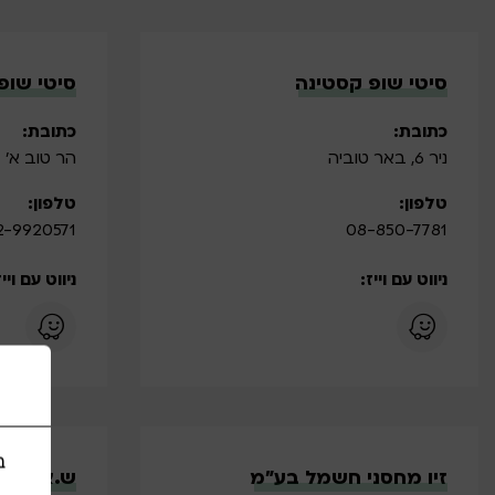
סיטי שופ קסטינה
סיטי שופ
כתובת:
כתובת:
ניר 6, באר טוביה
הר טוב א' 
טלפון:
טלפון:
2-9920571
08-850-7781
ניווט עם וייז:
ניווט עם וייז
ב
זיו מחסני חשמל בע”מ
ש.א עצים