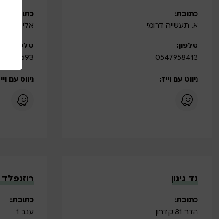
כתובת:
כתובת:
א. תעשייה דרומי
אלי הורביץ
טלפון:
טלפון:
89593 | 046949083
0547958413
ניווט עם וייז:
ניווט עם וייז
גד גינון
רוזנפלד 
כתובת:
כתובת:
הדר 81 קדרון
ענב 1