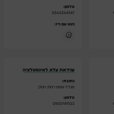
טלפון:
0542264567
ניווט עם וייז:
עוידאת עלא לאינסטלציה
כתובת:
מגדל שמס רמת הגולן
טלפון:
0503781522