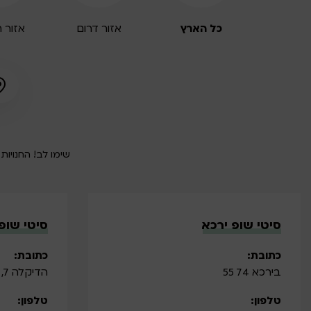
כל הארץ
אזור דרום
אזור 
שימו לב! החנויות אינם של Camptown. Camptown לא אחריות על המל
סיטי שופ ירכא
סיטי שופ
כתובת:
כתובת:
בירכא 74 55
הדיקלה 7, מעלה אדומים
טלפון:
טלפון: