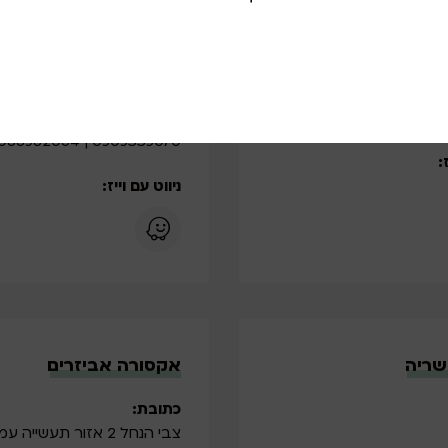
כתובת:
 א. תעשיה
מלאכי
05499
טלפון:
0505335070 | 088582064
:
ניווט עם וייז:
שריה
אקסורה אביזרים
כתובת:
צבי הנחל 2 אזור תעשייה עמק חפר