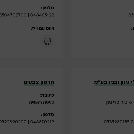
טלפון:
048485122 | 0504702700
05
:
ניווט עם וייז:
 גינון ובניו בע”מ
חרמון צבעים
כתובת:
מ.ט.ר כלי גינון
כניסה ראשית
טלפון:
046870219 | 0522390200
03