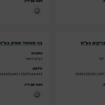
:
ניווט עם וייז:
ריקים בע”מ
בני מוחמד שפיק בע”מ
כתובת:
כביש ראשי
טלפון:
0507344492 | 046352482
077700
:
ניווט עם וייז: