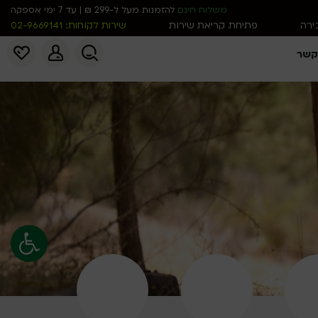
משלוח חינם
להזמנות מעל ל-299 ₪ | עד 7 ימי אספקה
כירה
פתיחת קריאת שירות
שירות לקוחות: 02-9669141
קשר
פתח סרגל נג