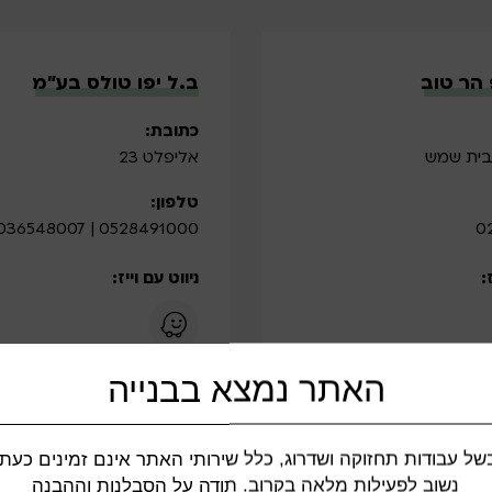
 הר טוב
ב.ל יפו טולס בע”מ
כתובת:
בית שמש
אליפלט 23
טלפון:
0528491000 | 036548007
0
:
ניווט עם וייז:
האתר נמצא בבנייה
של עבודות תחזוקה ושדרוג, כלל שירותי האתר אינם זמינים כעת.
 ורעפים בע”מ
דני וקובי בע”מ
נשוב לפעילות מלאה בקרוב. תודה על הסבלנות וההבנה