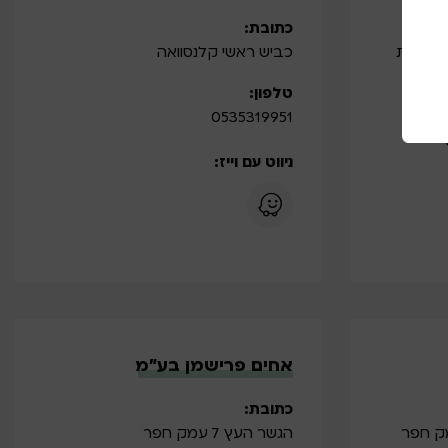
כתובת:
חלוצי התעשייה 11 6:30-18:00 קרית
כביש ראשי קלנסוואה
טלפון:
0535319951
ניווט עם וייז:
אחים פרישמן בע”מ
כתובת:
הגשר העץ 7 עמק חפר