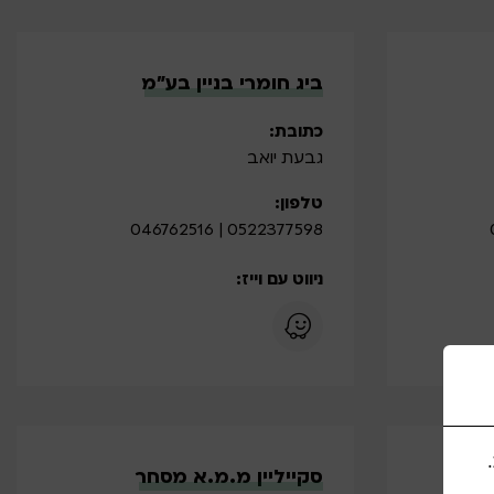
ביג חומרי בניין בע”מ
כתובת:
גבעת יואב
טלפון:
0522377598 | 046762516
ניווט עם וייז:
סקייליין מ.מ.א מסחר