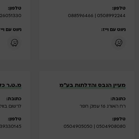
טלפון:
טלפון:
26051330
0508992244 | 088596466
ניווט עם וייז:
ניווט עם וייז
מעיין הגבס והדלתות בע”מ
מ.ט.ר כלי
כתובת:
כתובת:
רח האורג 16 עמק חפר
לרשום בוויז 
טלפון:
טלפון:
9330145 0535280185
0504908080 | 0504905050