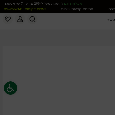
משלוח חינם
להזמנות מעל ל-299 ₪ | עד 7 ימי אספקה
כירה
פתיחת קריאת שירות
שירות לקוחות: 02-9669141
קשר
פתח סרגל נג