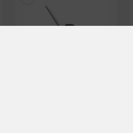
גוזם גדר חשמלי 61 ס”מ 710W
₪
990.00