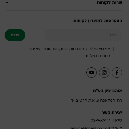
שרות לקוחות
הצטרפות למועדון לקוחות
אני מאשר/ת קבלת תוכן שיווקי ופרסומי בשליחת
כתובת מייל זו
אוהב ציון בע"מ
רח' המלאכה 3, א.ת הרטוב א'
יצירת קשר
טלפון:
02-9669141
דוא”ל:
service@ohevzion.co.il