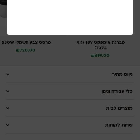
מברגה אימפקט 18V (גוף
מרסס צבע חשמלי 550W
בלבד)
₪
720.00
₪
699.00
ניווט מהיר
כלי עבודה וגינון
מוצרים לבית
שרות לקוחות