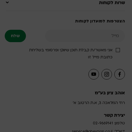
שרות לקוחות
הצטרפות למועדון לקוחות
אני מאשר/ת קבלת תוכן שיווקי ופרסומי בשליחת
כתובת מייל זו
אוהב ציון בע"מ
רח' המלאכה 3, א.ת הרטוב א'
יצירת קשר
טלפון:
02-9669141
דוא”ל:
service@ohevzion.co.il