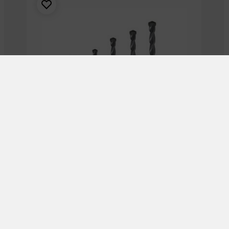
מקדח בטון 7 מ”מ SUZUKI ENERGY
₪
15.00