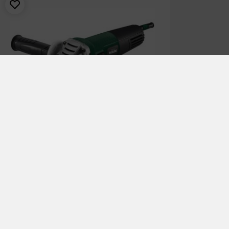
משחזת זוית 950W
₪
229.00
₪
259.00