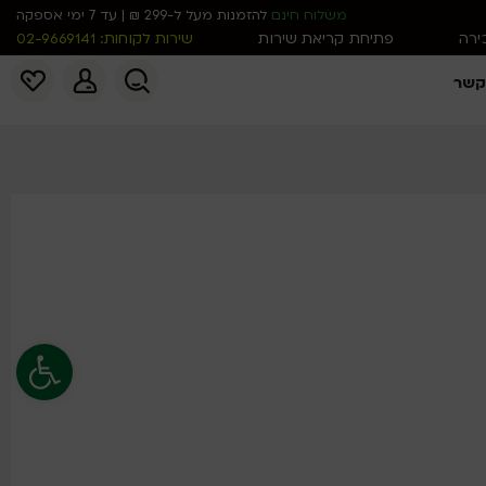
משלוח חינם
להזמנות מעל ל-299 ₪ | עד 7 ימי אספקה
כירה
פתיחת קריאת שירות
שירות לקוחות: 02-9669141
קשר
פתח סרגל נג