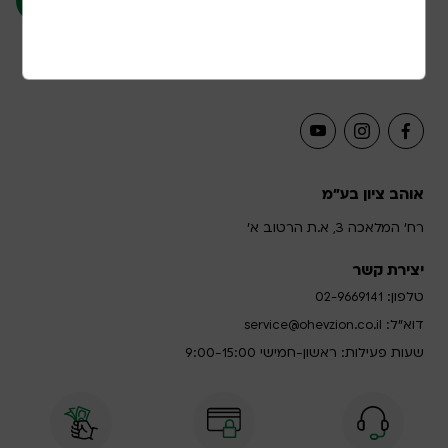
אני מאשר/ת קבלת תוכן שיווקי ופרסומי בשליחת
כתובת מייל זו
אוהב ציון בע"מ
רח' המלאכה 3, א.ת הרטוב א'
יצירת קשר
טלפון:
02-9669141
דוא”ל:
service@ohevzion.co.il
שעות פעילות: ראשון-חמישי 9:00-15:00