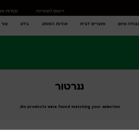
רישום לאחריות
נקודות מ
בודה וגינון
מוצרים לבית
אודות המותג
בלוג
צור 
גנרטור
No products were found matching your selection.