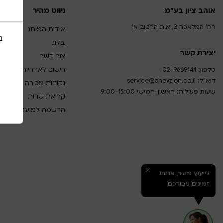
אוהב ציון בע"מ
ניווט מהיר
רח' המלאכה 3, א.ת הרטוב א'
אודות המותג
ב
בלוג
יצירת קשר
צור קשר
רישום לאחריות
טלפון:
02-9669141
דוא”ל:
service@ohevzion.co.il
נקודות מכירה
שעות פעילות: ראשון-חמישי 9:00-15:00
קריאת שרות
הרשמה למועדון לקוחו
לייעוץ מהיר, אנחנו
זמינים עבורכם