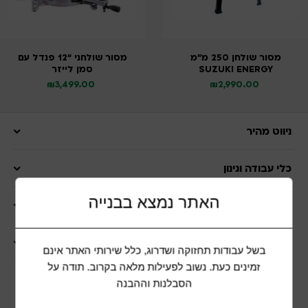
מסור שולחן 250 מ”מ
מסור שולחני “12 פנדל עם
SUZUKI ENERGY
סמן לייזר
₪
3,499.00
₪
2,990.00
ניווט מהיר
כלי עבודה וגינון
האתר נמצא בבנייה
מוצרים לבית
שרות לקוחות
בשל עבודות תחזוקה ושדרוג, כלל שירותי האתר אינם
זמינים כעת. נשוב לפעילות מלאה בקרוב. תודה על
הסבלנות וההבנה
הצטרפות למועדון לקוחות