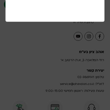
אני מאשר/ת קבלת תוכן שיווקי ופרסומי בשליחת
כתובת מייל זו
אוהב ציון בע"מ
רח' המלאכה 3, א.ת הרטוב א'
יצירת קשר
טלפון:
02-9669141
דוא”ל:
service@ohevzion.co.il
שעות פעילות: ראשון-חמישי 9:00-15:00