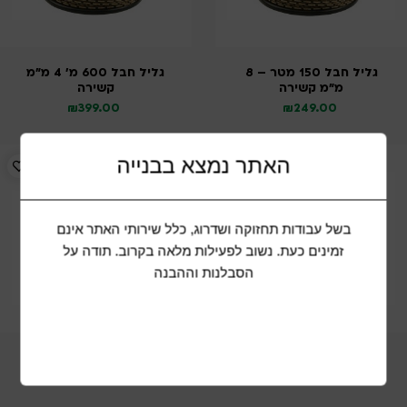
גליל חבל 150 מטר – 8
גליל חבל 600 מ’ 4 מ”מ
מ”מ קשירה
קשירה
₪
399.00
₪
249.00
האתר נמצא בבנייה
בשל עבודות תחזוקה ושדרוג, כלל שירותי האתר אינם
זמינים כעת. נשוב לפעילות מלאה בקרוב. תודה על
הסבלנות וההבנה
מארז 12 מקדחים SDS
מברג פיליפס PH 0/75mm
₪
10.00
₪
199.00