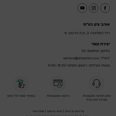
אוהב ציון בע"מ
רח' המלאכה 3, א.ת הרטוב א'
יצירת קשר
טלפון:
02-9669141
דוא”ל:
service@ohevzion.co.il
שעות פעילות: ראשון-חמישי 9:00-15:00
מתן תמיכה מקצועית
רכישה מאובטחת
במחיר שווה לכל נפש
ושרות זמין ויעיל
|
|
מדיניות פרטיות
תנאי שימוש
מפת אתר