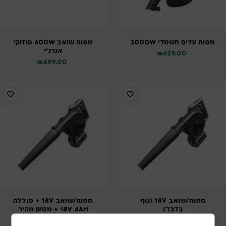
מפוח עלים חשמלי 3000W
מפוח שואב 600W סוזוקי
אנרג’י
₪
629.00
₪
499.00
מפוח/שואב 18V (גוף
מפוח/שואב 18V + סוללה
בלבד)
18V 4AH + מטען מהיר
מסדרת PRO המקצועית
₪
599.00