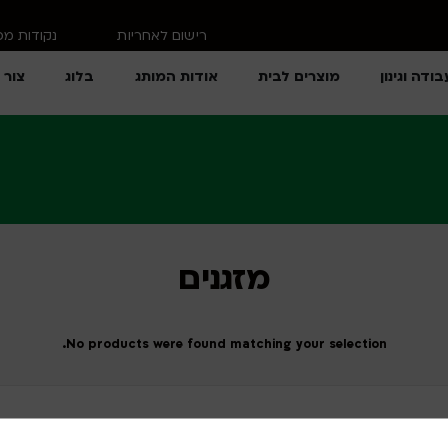
רישום לאחריות
נקודות מ
בודה וגינון
מוצרים לבית
אודות המותג
בלוג
צור 
מזגנים
No products were found matching your selection.