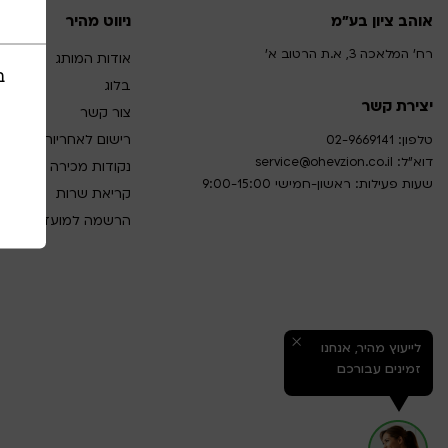
אוהב ציון בע"מ
ניווט מהיר
רח' המלאכה 3, א.ת הרטוב א'
אודות המותג
ב
בלוג
יצירת קשר
צור קשר
רישום לאחריות
טלפון:
02-9669141
דוא”ל:
service@ohevzion.co.il
נקודות מכירה
שעות פעילות: ראשון-חמישי 9:00-15:00
קריאת שרות
הרשמה למועדון לקוחו
לייעוץ מהיר, אנחנו
זמינים עבורכם